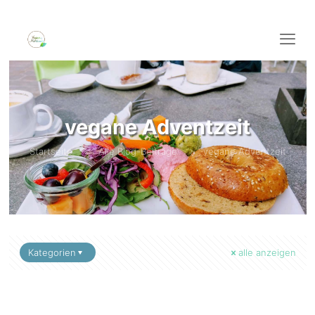
vegane Adventzeit
Startseite
Alle Blog-Beiträge
vegane Adventzeit
Kategorien
alle anzeigen