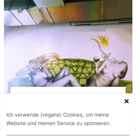
2. Dezember 2019
Figar 1070 -vegane Optionen
Ich verwende (vegane) Cookies, um meine
Das Figar in der Kirchengasse, nahe der
Website und meinen Service zu optimieren.
Mariahilfer Straße, gibt es nicht nur im 7.
Bezirk sondern seit
[…]