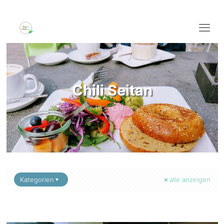
Chili Seitan
Startseite
Alle Blog-Beiträge
Chili Seitan
Kategorien
alle anzeigen