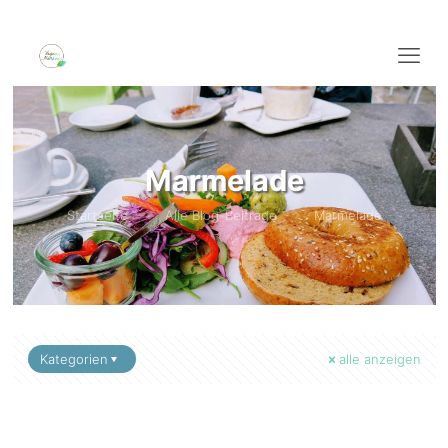
Marmelade
Startseite
Alle Blog-Beiträge
Marmelade
Kategorien
alle anzeigen