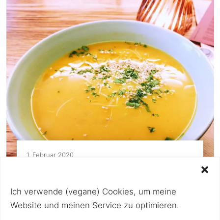
1. Februar 2020
grains – vegan in Wien
(mittlerweile geschlossen) Bereits seit
Ich verwende (vegane) Cookies, um meine
Dezember 2017 befindet sich das kleine
Website und meinen Service zu optimieren.
Lokal in unmittelbarer Nähe zum