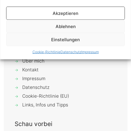
Boutique-Hotel Harmonie. Nicht weit vom
Schottentor entfernt, wurde es
[…]
Akzeptieren
0
Mehr erfahren
Ablehnen
Einstellungen
Cookie-Richtlinie
Datenschutz
Impressum
Über mich
→
Kontakt
→
Impressum
→
Datenschutz
→
Cookie-Richtlinie (EU)
→
Links, Infos und Tipps
→
Schau vorbei